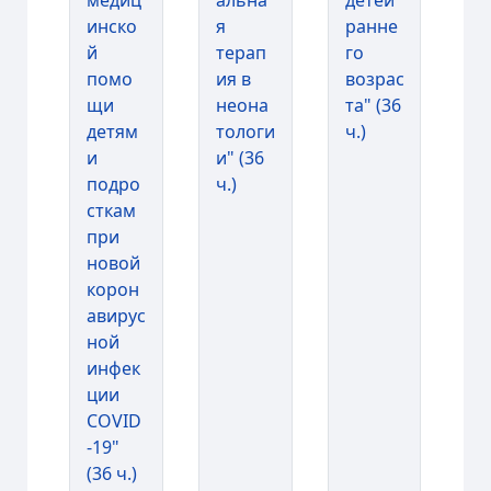
медиц
альна
детей
инско
я
ранне
й
терап
го
помо
ия в
возрас
щи
неона
та" (36
детям
тологи
ч.)
и
и" (36
подро
ч.)
сткам
при
новой
корон
авирус
ной
инфек
ции
COVID
-19"
(36 ч.)