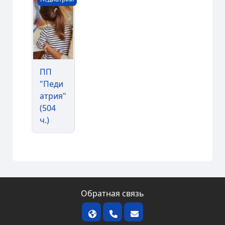
ПП
"Педи
атрия"
(504
ч.)
Обратная связь