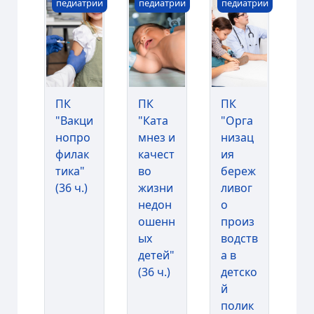
педиатрии
педиатрии
педиатрии
ПК
ПК
ПК
"Вакци
"Ката
"Орга
нопро
мнез и
низац
филак
качест
ия
тика"
во
береж
(36 ч.)
жизни
ливог
недон
о
ошенн
произ
ых
водств
детей"
а в
(36 ч.)
детско
й
полик