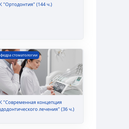
К "Ортодонтия" (144 ч.)
практике" (36 ч.)
 "Современная концепция эндодонтического лечения" (3
афедра стоматологии
К "Современная концепция
ндодонтического лечения" (36 ч.)