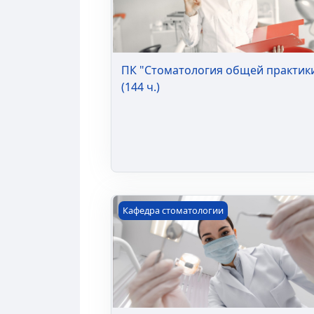
ПК "Стоматология общей практик
(144 ч.)
ПК "Онкологическая настороженнос
Кафедра стоматологии