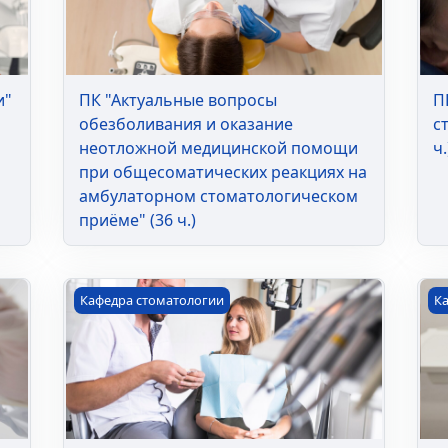
и"
ПК "Актуальные вопросы
П
обезболивания и оказание
с
неотложной медицинской помощи
ч.
при общесоматических реакциях на
амбулаторном стоматологическом
приёме" (36 ч.)
ть на стоматологическом приёме" (36 ч.)
ПК "Организация стоматологической помощи. С
ПК
Кафедра стоматологии
К