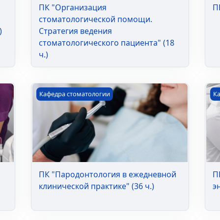
ПК "Организация
П
стоматологической помощи.
)
Стратегия ведения
стоматологического пациента" (18
ч.)
 заболеваний у детей" (36 ч.)
ПК "Пародонтология в ежедневной клинической 
ПК
Кафедра стоматологии
К
ПК "Пародонтология в ежедневной
П
клинической практике" (36 ч.)
э