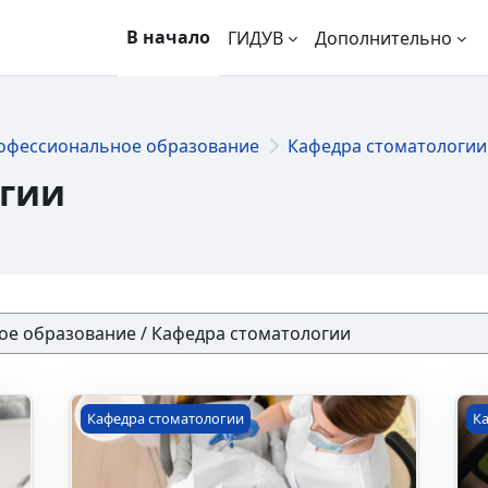
В начало
ГИДУВ
Дополнительно
офессиональное образование
Кафедра стоматологии
огии
(144 ч.)
ПК "Актуальные вопросы обезболивания и ока
ПК
Кафедра стоматологии
К