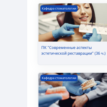
ПК "Современные аспекты эстетичес
Кафедра стоматологии
ПК "Современные аспекты
эстетической реставрации" (36 ч.)
ПК "Стоматология ортопедическая" 
Кафедра стоматологии