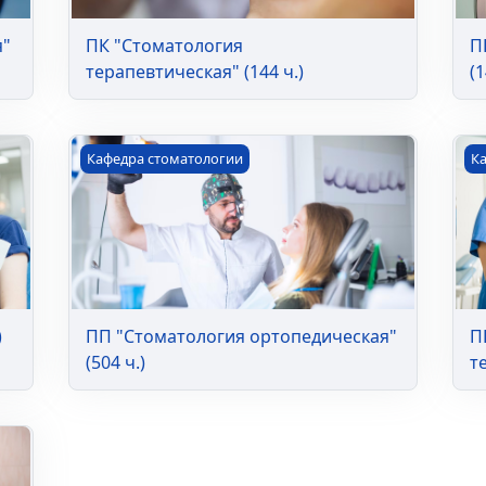
я"
ПК "Стоматология
П
терапевтическая" (144 ч.)
(1
ПП "Стоматология ортопедическая" (504 ч.)
ПП
Кафедра стоматологии
К
)
ПП "Стоматология ортопедическая"
П
(504 ч.)
т
504 ч.)